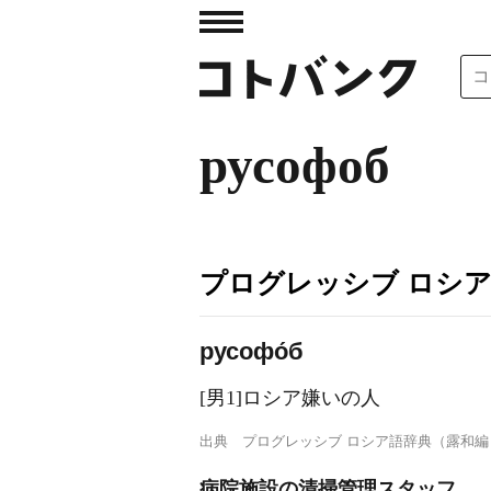
русофоб
プログレッシブ ロシ
русофо́б
[男1]ロシア嫌いの人
出典
プログレッシブ ロシア語辞典（露和編
病院施設の清掃管理スタッフ