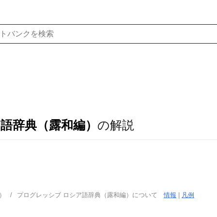
ア語辞典（露和編）
の解説
）
プログレッシブ ロシア語辞典（露和編）について
情報
|
凡例