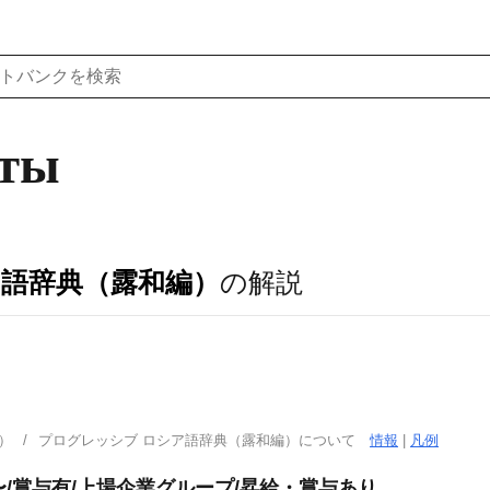
кты
ア語辞典（露和編）
の解説
）
プログレッシブ ロシア語辞典（露和編）について
情報
|
凡例
円〜/賞与有/上場企業グループ/昇給・賞与あり