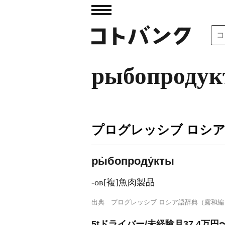
рыбопроду
プログレッシブ ロシ
ры̀бопроду́кты
-ов[複]魚肉製品
出典
プログレッシブ ロシア語辞典（露和編
5tドライバー/未経験月37.4万