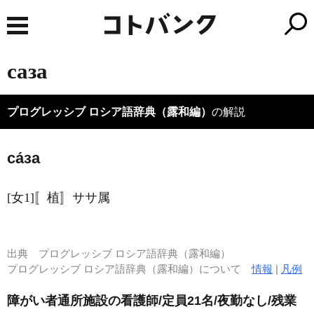
саза
プログレッシブ ロシア語辞典（露和編）
の解説
са́за
[女1]〚植〛ササ属
出典
プログレッシブ ロシア語辞典（露和編）
プログレッシブ ロシア語辞典（露和編）について
情報
|
凡例
障がい者通所施設の看護師/定員21名/夜勤なし/残業