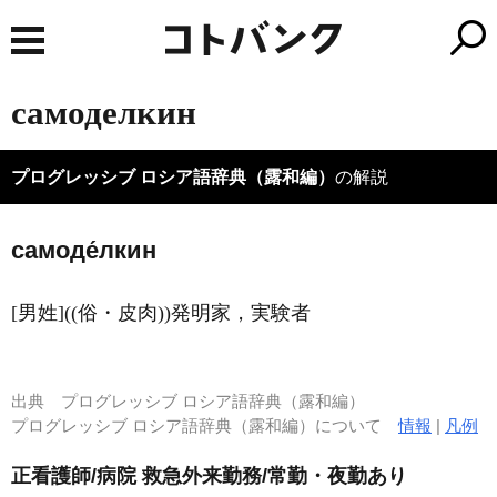
самоделкин
プログレッシブ ロシア語辞典（露和編）
の解説
самоде́лкин
[男姓]((俗・皮肉))発明家，実験者
出典
プログレッシブ ロシア語辞典（露和編）
プログレッシブ ロシア語辞典（露和編）について
情報
|
凡例
正看護師/病院 救急外来勤務/常勤・夜勤あり