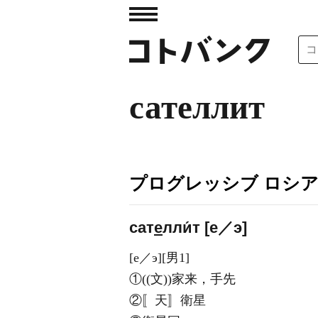
сателлит
プログレッシブ ロシ
сат
е
лли́т [е／э]
[е／э][男1]
①((文))家来，手先
②〚天〛衛星