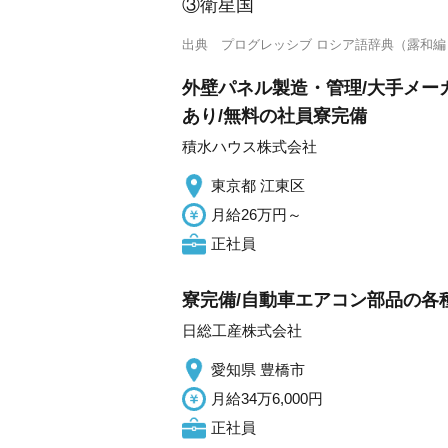
③衛星国
出典
プログレッシブ ロシア語辞典（露和編
外壁パネル製造・管理/大手メー
あり/無料の社員寮完備
積水ハウス株式会社
東京都 江東区
月給26万円～
正社員
寮完備/自動車エアコン部品の各種
日総工産株式会社
愛知県 豊橋市
月給34万6,000円
正社員