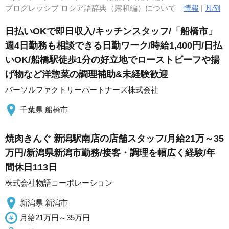
プログレッシブ ロシア語辞典（露和編）について
情報
|
凡例
日払いOKで即日収入/キッチンスタッフ/「船橋市」
週4日勤務も相談できる日勤ワーク/時給1,400円/日払
いOK/船橋駅徒歩1分の好立地でローストビーフや揚
げ物など洋惣菜の調理補助&未経験歓迎
パーソルファクトリーパートナーズ株式会社
千葉県 船橋市
焼肉きんぐ 新潟駅南店の店舗スタッフ/月給21万～35
万円/新潟県新潟市勤務/接客・調理を幅広く経験/年
間休日113日
株式会社物語コーポレーション
新潟県 新潟市
月給21万円～35万円