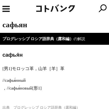
сафьян
プログレッシブ ロシア語辞典（露和編）
の解説
сафья́н
[男1]モロッコ革，山羊［羊］革
//сафья́нный
，//сафья́новый[形1]
出典
プログレッシブ ロシア語辞典（露和編）