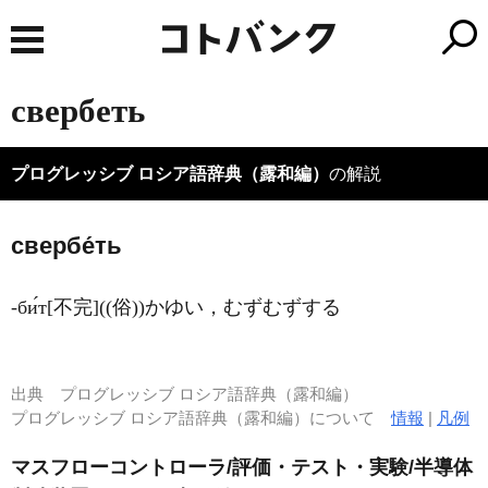
свербеть
プログレッシブ ロシア語辞典（露和編）
の解説
свербе́ть
-би́т[不完]((俗))かゆい，むずむずする
出典
プログレッシブ ロシア語辞典（露和編）
プログレッシブ ロシア語辞典（露和編）について
情報
|
凡例
マスフローコントローラ/評価・テスト・実験/半導体