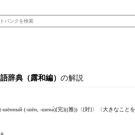
ア語辞典（露和編）
の解説
́шь 受過-шённый (-шён, -шена́)[完]((雅))〈[対]〉
こる