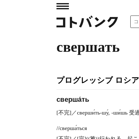
свершать
プログレッシブ ロシ
сверша́ть
[不完]／сверши́ть-шу́, -ши
//сверша́ться
[不完]／[完]((雅))行われる，起