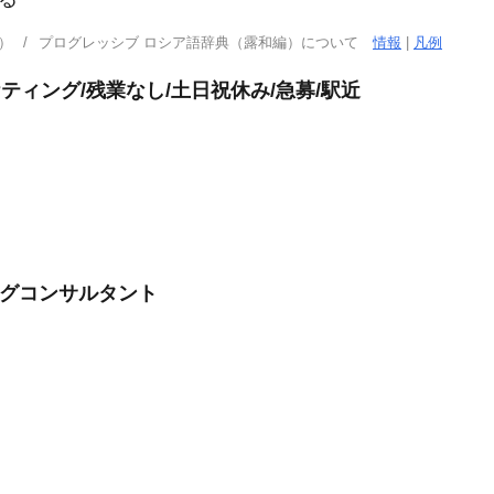
）
プログレッシブ ロシア語辞典（露和編）について
情報
|
凡例
ティング/残業なし/土日祝休み/急募/駅近
ングコンサルタント