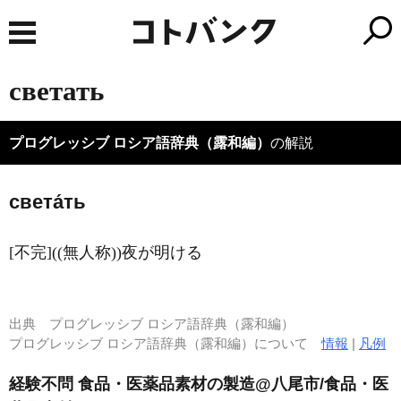
светать
プログレッシブ ロシア語辞典（露和編）
の解説
света́ть
[不完]((無人称))夜が明ける
出典
プログレッシブ ロシア語辞典（露和編）
プログレッシブ ロシア語辞典（露和編）について
情報
|
凡例
経験不問 食品・医薬品素材の製造@八尾市/食品・医