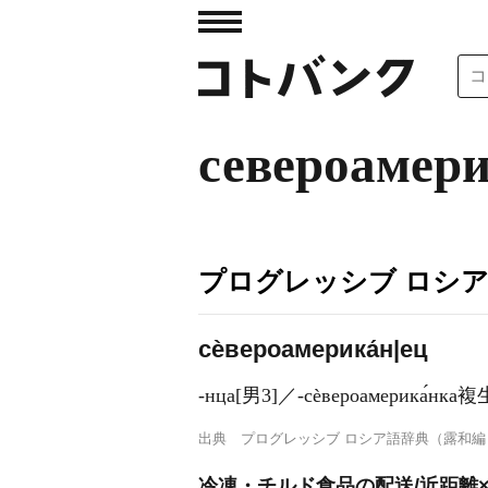
североамер
プログレッシブ ロシ
сѐвероамерика́н|ец
-нца[男3]／‐сѐвероамерика́
出典
プログレッシブ ロシア語辞典（露和編
冷凍・チルド食品の配送/近距離×