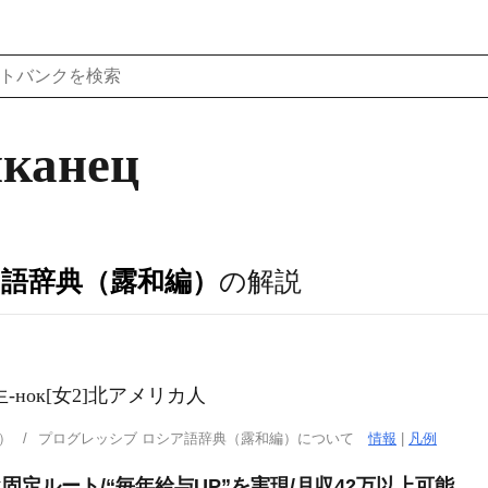
иканец
ア語辞典（露和編）
の解説
нка複生-нок[女2]北アメリカ人
）
プログレッシブ ロシア語辞典（露和編）について
情報
|
凡例
固定ルート/“毎年給与UP”を実現/月収42万以上可能