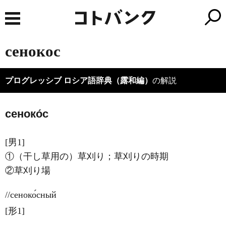
сенокос
プログレッシブ ロシア語辞典（露和編）
の解説
сеноко́с
[男1]
①（干し草用の）草刈り；草刈りの時期
②草刈り場
//сеноко́сный
[形1]