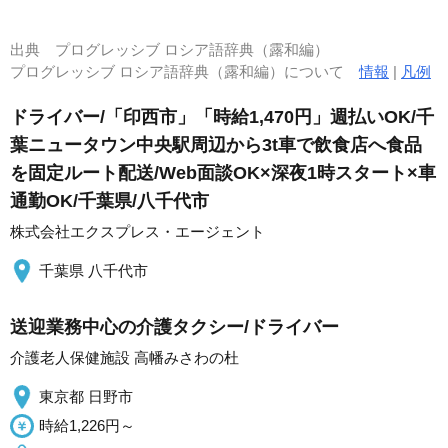
出典
プログレッシブ ロシア語辞典（露和編）
プログレッシブ ロシア語辞典（露和編）について
情報
|
凡例
ドライバー/「印西市」「時給1,470円」週払いOK/千
葉ニュータウン中央駅周辺から3t車で飲食店へ食品
を固定ルート配送/Web面談OK×深夜1時スタート×車
通勤OK/千葉県/八千代市
株式会社エクスプレス・エージェント
千葉県 八千代市
送迎業務中心の介護タクシー/ドライバー
介護老人保健施設 高幡みさわの杜
東京都 日野市
時給1,226円～