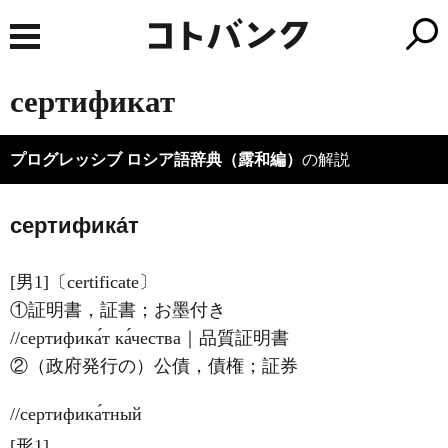
сертификат
プログレッシブ ロシア語辞典（露和編）
の解説
сертифика́т
[男1]〔certificate〕
①証明書，証書；お墨付き
//сертифика́т ка́чества｜品質証明書
②（政府発行の）公債，債権；証券
//сертифика́тный
[形1]