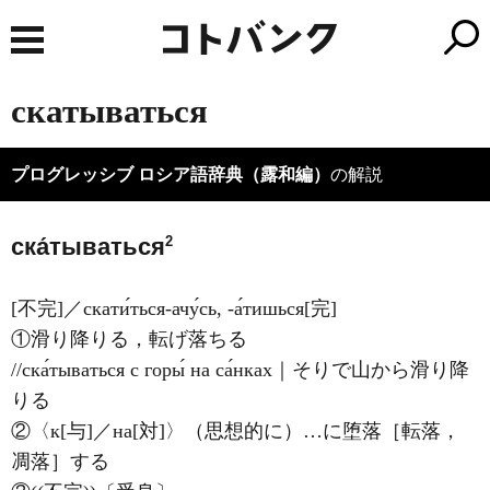
скатываться
プログレッシブ ロシア語辞典（露和編）
の解説
2
ска́тываться
[不完]／скати́ться-ачу́сь, -а́тишься[完]
①滑り降りる，転げ落ちる
//ска́тываться с горы́ на са́нках｜そりで山から滑り降
りる
②〈к[与]／на[対]〉（思想的に）…に堕落［転落，
凋落］する