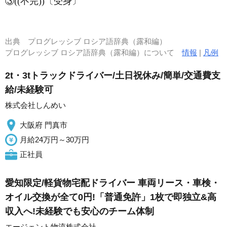
③((不完))〔受身〕
出典
プログレッシブ ロシア語辞典（露和編）
プログレッシブ ロシア語辞典（露和編）について
情報
|
凡例
2t・3tトラックドライバー/土日祝休み/簡単/交通費支
給/未経験可
株式会社しんめい
大阪府 門真市
月給24万円～30万円
正社員
愛知限定/軽貨物宅配ドライバー 車両リース・車検・
オイル交換が全て0円!「普通免許」1枚で即独立&高
収入へ!未経験でも安心のチーム体制
エージェント物流株式会社