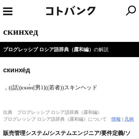
скинхед
プログレッシブ ロシア語辞典（露和編）
の解説
скинхе́д
，((話))ски́н[男1]((若者))スキンヘッド
出典
プログレッシブ ロシア語辞典（露和編）
プログレッシブ ロシア語辞典（露和編）について
情報
|
凡例
販売管理システム/システムエンジニア/要件定義/ソ