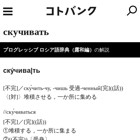
скучивать
プログレッシブ ロシア語辞典（露和編）
の解説
ску́чива|ть
[不完]／ску́чить-чу, -чишь 受過-ченный[完]((話))
〈[対]〉堆積させる，一か所に集める
//ску́чиваться
[不完]／[完]((話))
①堆積する，一か所に集まる
②((不完))〔受身〕