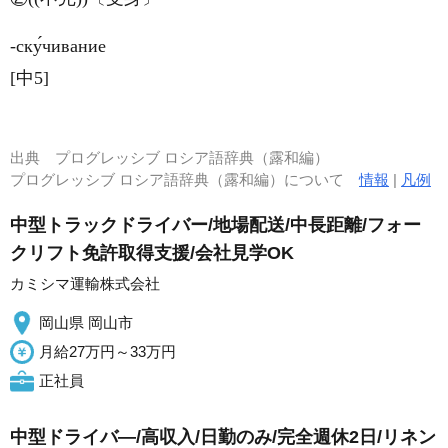
‐ску́чивание
[中5]
出典
プログレッシブ ロシア語辞典（露和編）
プログレッシブ ロシア語辞典（露和編）について
情報
|
凡例
中型トラックドライバー/地場配送/中長距離/フォー
クリフト免許取得支援/会社見学OK
カミシマ運輸株式会社
岡山県 岡山市
月給27万円～33万円
正社員
中型ドライバ―/高収入/日勤のみ/完全週休2日/リネン