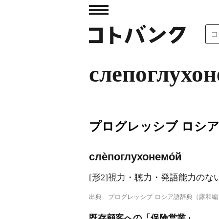
слепоглухо
プログレッシブ ロシ
слѐпоглухонемо́й
[形2]視力・聴力・発語能力のな
出典
プログレッシブ ロシア語辞典（露和編
既存顧客への「保険営業」