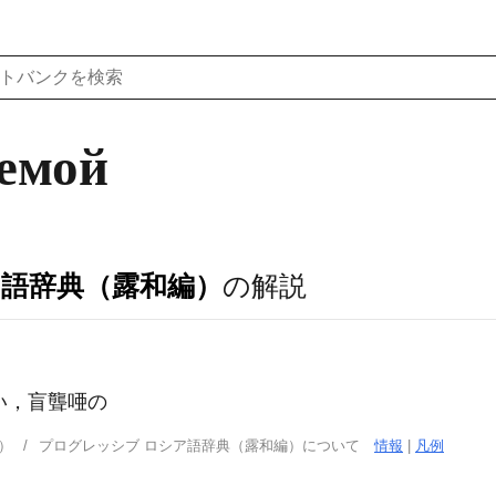
немой
ア語辞典（露和編）
の解説
い，盲聾唖の
）
プログレッシブ ロシア語辞典（露和編）について
情報
|
凡例