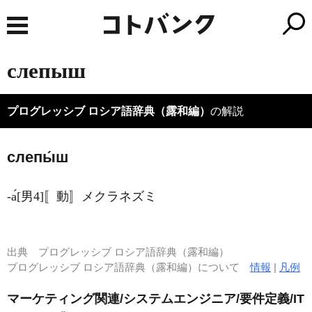
слепыш
プログレッシブ ロシア語辞典（露和編）
の解説
слепы́ш
-а́[男4]〚動〛メクラネズミ
出典
プログレッシブ ロシア語辞典（露和編）
プログレッシブ ロシア語辞典（露和編）について
情報
|
凡例
マーケティング関連/システムエンジニア/要件定義/IT