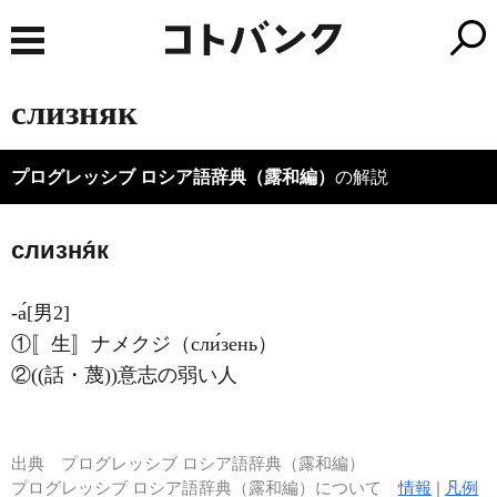
слизняк
プログレッシブ ロシア語辞典（露和編）
の解説
слизня́к
-а́[男2]
①〚生〛ナメクジ（сли́зень）
②((話・蔑))意志の弱い人
出典
プログレッシブ ロシア語辞典（露和編）
プログレッシブ ロシア語辞典（露和編）について
情報
|
凡例