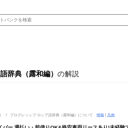
ア語辞典（露和編）
の解説
）
プログレッシブ ロシア語辞典（露和編）について
情報
|
凡例
バー 週払い・前借りOK&格安車両リースあり!未経験で