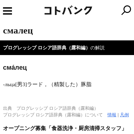
смалец
プログレッシブ ロシア語辞典（露和編）
の解説
сма́лец
-льца[男3]ラード，（精製した）豚脂
出典
プログレッシブ ロシア語辞典（露和編）
プログレッシブ ロシア語辞典（露和編）について
情報
|
凡例
オープニング募集「食器洗浄・厨房清掃スタッフ」