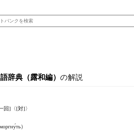
ア語辞典（露和編）
の解説
完][一回]〈[対]〉
ргну́ть）