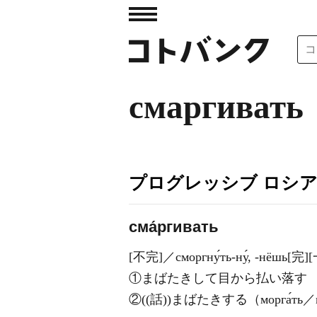
смаргивать
プログレッシブ ロシ
сма́ргивать
[不完]／сморгну́ть-ну́, -нёшь[
①まばたきして目から払い落す
②((話))まばたきする（морга́ть／мо