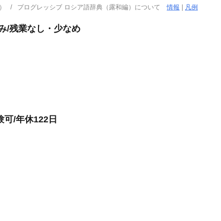
）
プログレッシブ ロシア語辞典（露和編）について
情報
|
凡例
み/残業なし・少なめ
可/年休122日