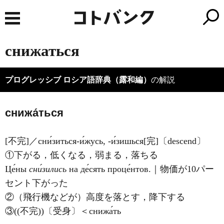
снижаться
プログレッシブ ロシア語辞典（露和編）
の解説
снижа́ться
[不完]／сни́зиться-и́жусь, -и́зишься[完]〔descend〕
①下がる，低くなる，弱まる，落ちる
Це́ны
сни́зились
на де́сять проце́нтов.｜物価が10パー
セント下がった
②（飛行機などが）高度を落とす，降下する
③((不完))〔受身〕＜снижа́ть