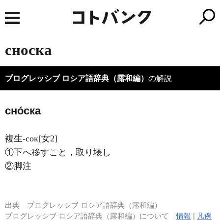
сноска
プログレッシブ ロシア語辞典（露和編）
の解説
сно́ска
複生-сок[女2]
①下へ移すこと，取り壊し
②脚注
出典
プログレッシブ ロシア語辞典（露和編）
プログレッシブ ロシア語辞典（露和編）について
情報
|
凡例