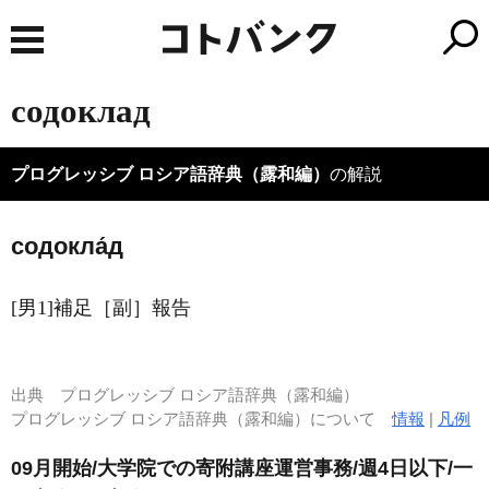
содоклад
プログレッシブ ロシア語辞典（露和編）
の解説
содокла́д
[男1]補足［副］報告
出典
プログレッシブ ロシア語辞典（露和編）
プログレッシブ ロシア語辞典（露和編）について
情報
|
凡例
09月開始/大学院での寄附講座運営事務/週4日以下/一