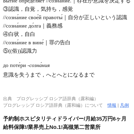
Бытие́ определя́ет //созна́ние.｜存在が意識を決定する
③認識，自覚，気持ち，感覚
//созна́ние свое́й правоты́｜自分が正しいという認識
//созна́ние до́лга｜義務感
④白状，自白
//созна́ние в вине́｜罪の告白
⑤((俗))認識力
до поте́ри
‐созна́ния
意識を失うまで，へとへとになるまで
出典
プログレッシブ ロシア語辞典（露和編）
プログレッシブ ロシア語辞典（露和編）について
情報
|
凡例
予約制ホスピタリティドライバー/月給35万円6ヶ月
給料保障!/業界売上No.1!高槻第二営業所