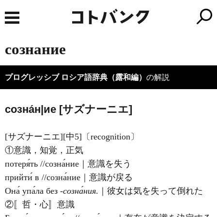
сознание
プログレッシブ ロシア語辞典（露和編）
の解説
созна́н|ие [サズナーニエ]
[サズナーニエ][中5]〔recognition〕
①意識，知覚，正気
потеря́ть //созна́ние｜意識を失う
прийти́ в //созна́ние｜意識が戻る
Она́ упа́ла без
‐созна́ния
.｜彼女は気を失って倒れた
②〚哲・心〛意識