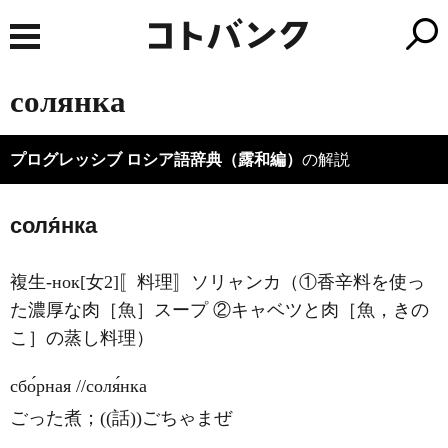
солянка
プログレッシブ ロシア語辞典（露和編）
の解説
соля́нка
複生-нок[女2]〚料理〛ソリャンカ（①香辛料を使っ
た濃厚な肉［魚］スープ ②キャベツと肉［魚，きの
こ］の蒸し料理）
сбо́рная //соля́нка
ごった煮；((話))ごちゃまぜ