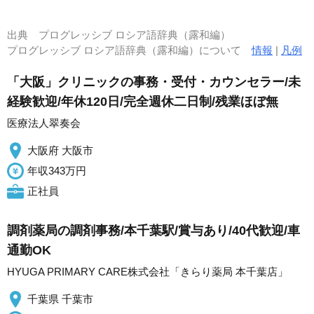
出典
プログレッシブ ロシア語辞典（露和編）
プログレッシブ ロシア語辞典（露和編）について
情報
|
凡例
「大阪」クリニックの事務・受付・カウンセラー/未
経験歓迎/年休120日/完全週休二日制/残業ほぼ無
医療法人翠奏会
大阪府 大阪市
年収343万円
正社員
調剤薬局の調剤事務/本千葉駅/賞与あり/40代歓迎/車
通勤OK
HYUGA PRIMARY CARE株式会社「きらり薬局 本千葉店」
千葉県 千葉市