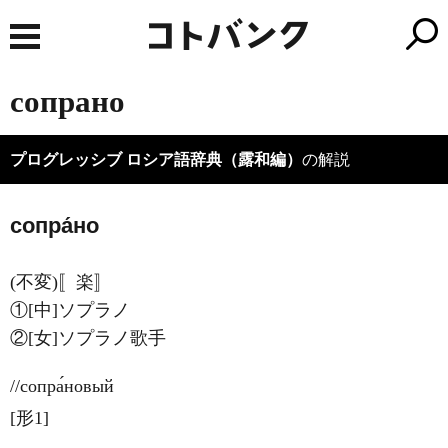
сопрано
プログレッシブ ロシア語辞典（露和編）
の解説
сопра́но
(不変)〚楽〛
①[中]ソプラノ
②[女]ソプラノ歌手
//сопра́новый
[形1]