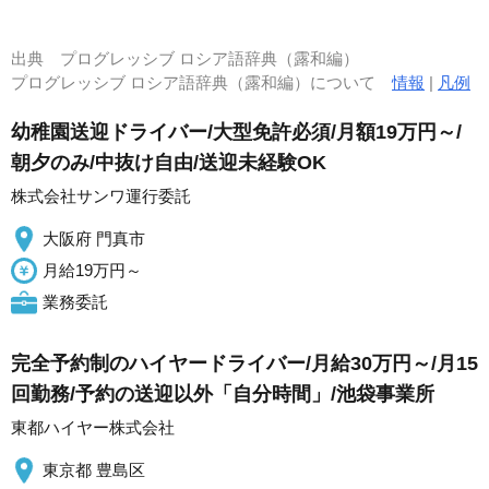
出典
プログレッシブ ロシア語辞典（露和編）
プログレッシブ ロシア語辞典（露和編）について
情報
|
凡例
幼稚園送迎ドライバー/大型免許必須/月額19万円～/
朝夕のみ/中抜け自由/送迎未経験OK
株式会社サンワ運行委託
大阪府 門真市
月給19万円～
業務委託
完全予約制のハイヤードライバー/月給30万円～/月15
回勤務/予約の送迎以外「自分時間」/池袋事業所
東都ハイヤー株式会社
東京都 豊島区