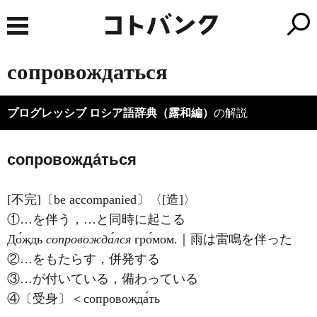
сопровождаться
プログレッシブ ロシア語辞典（露和編）
の解説
сопровожда́ться
[不完]〔be accompanied〕〈[造]〉
①…を伴う，…と同時に起こる
До́ждь
сопровожда́лся
гро́мом.｜雨は雷鳴を伴った
②…をもたらす，併発する
③…が付いている，備わっている
④〔受身〕＜сопровожда́ть