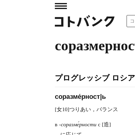
соразмернос
プログレッシブ ロシ
соразме́рност|ь
[女10]つりあい，バランス
в
‐соразме́рности
с [造]
…に応じて