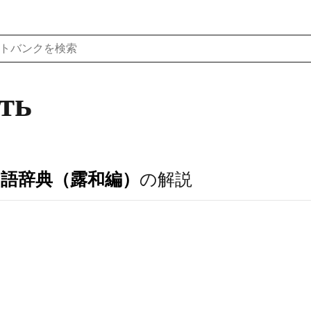
ть
ア語辞典（露和編）
の解説