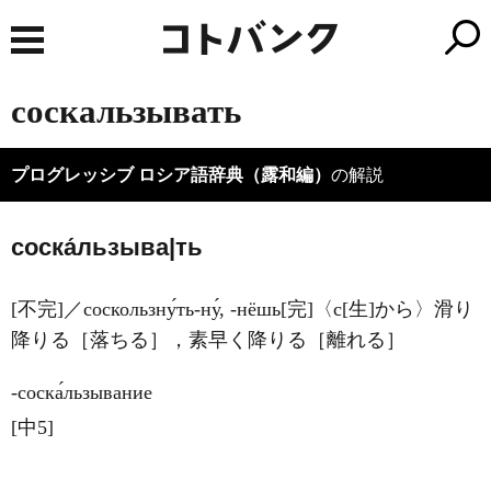
соскальзывать
プログレッシブ ロシア語辞典（露和編）
の解説
соска́льзыва|ть
[不完]／соскользну́ть-ну́, -нёшь[完]〈с[生]から〉滑り
降りる［落ちる］，素早く降りる［離れる］
‐соска́льзывание
[中5]