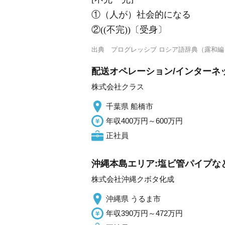
①（人が）社会的になる
②((不完))〔受身〕
出典
プログレッシブ ロシア語辞典（露和編
配送オペレーション/インターネッ
株式会社クラス
千葉県 船橋市
年収400万円～600万円
正社員
沖縄本島エリア:塩ビ管パイプな
株式会社沖縄クボタ化成
沖縄県 うるま市
年収390万円～472万円