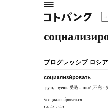
социализир
プログレッシブ ロシ
социализи́ровать
-рую, -руешь 受過-анный
//социализи́роваться
[不完・完]