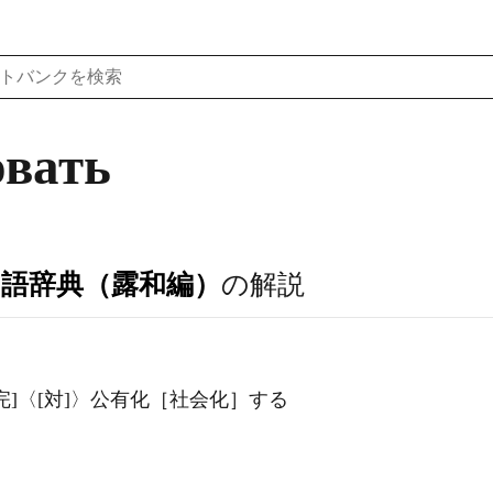
овать
ア語辞典（露和編）
の解説
[不完・完]〈[対]〉公有化［社会化］する