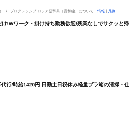
）
プログレッシブ ロシア語辞典（露和編）について
情報
|
凡例
だけ!Wワーク・掛け持ち勤務歓迎/残業なしでサクッと帰
代行/時給1420円 日勤土日祝休み軽量プラ箱の清掃・