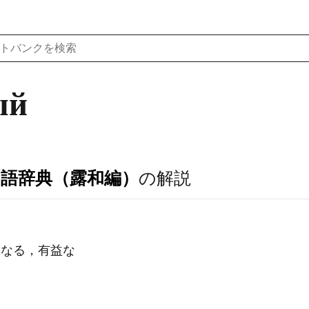
ый
ア語辞典（露和編）
の解説
救いとなる，有益な