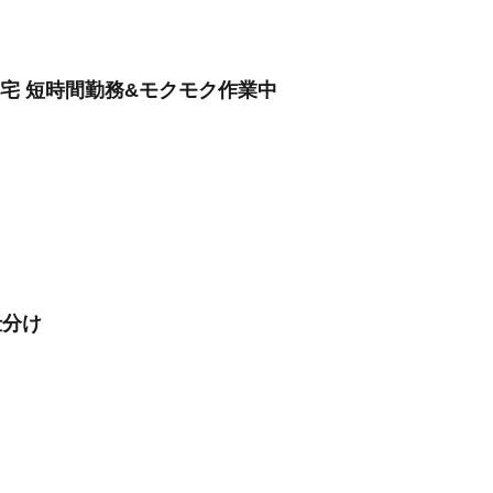
宅 短時間勤務&モクモク作業中
仕分け