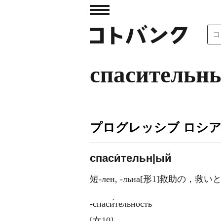
спасительн
プログレッシブ ロシ
спаси́тельн|ый
短-лен, -льна[形1]救助の，
‐спаси́тельность
[女10]