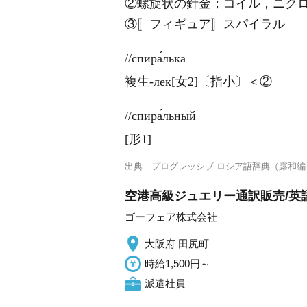
②螺旋状の針金；コイル，ニクロ
③〚フィギュア〛スパイラル
//спира́лька
複生-лек[女2]〔指小〕＜②
//спира́льный
[形1]
出典
プログレッシブ ロシア語辞典（露和編
空港高級ジュエリー通訳販売/英語
ゴーフェア株式会社
大阪府 田尻町
時給1,500円～
派遣社員