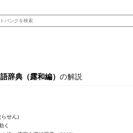
ア語辞典（露和編）
の解説
(らせん)
動く