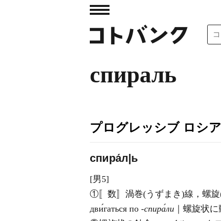
спираль
プログレッシブ ロシ
спира́л|ь
[男5]
①〚数〛渦巻(うずまき)線，螺旋
дви́гаться по
‐спира́ли
｜螺旋状に