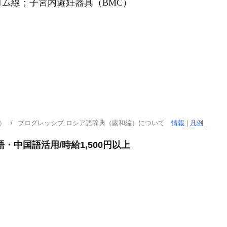
ム線；子宮内避妊器具（ВМС）
）
プログレッシブ ロシア語辞典（露和編）について
情報
|
凡例
・中国語活用/時給1,500円以上