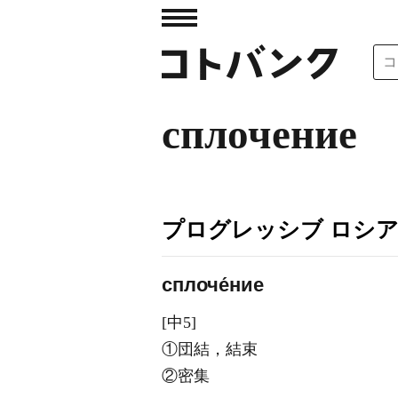
сплочение
プログレッシブ ロシ
сплоче́ние
[中5]
①団結，結束
②密集