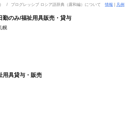
）
プログレッシブ ロシア語辞典（露和編）について
情報
|
凡例
日勤のみ/福祉用具販売・貸与
札幌
祉用具貸与・販売