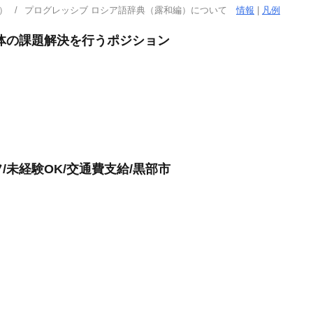
）
プログレッシブ ロシア語辞典（露和編）について
情報
|
凡例
体の課題解決を行うポジション
未経験OK/交通費支給/黒部市