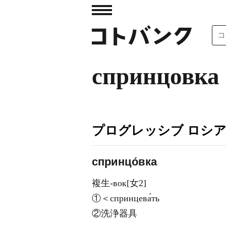
спринцовка
プログレッシブ ロシ
спринцо́вка
複生-вок[女2]
①＜спринцева́ть
②洗浄器具