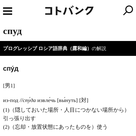
спуд
プログレッシブ ロシア語辞典（露和編）
の解説
спу́д
[男1]
из-под
//спу́да
извле́чь [вы́нуть] [対]
(1)（隠しておいた場所・人目につかない場所から）
引っ張り出す
(2)（忘却・放置状態にあったものを）使う