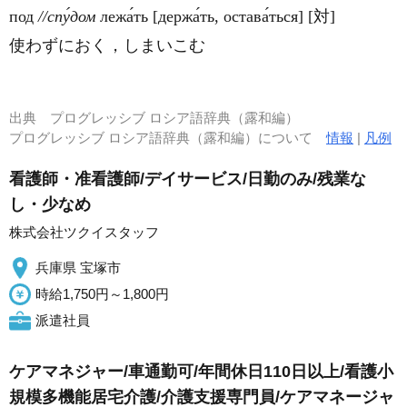
под
//спу́дом
лежа́ть [держа́ть, остава́ться] [対]
使わずにおく，しまいこむ
出典
プログレッシブ ロシア語辞典（露和編）
プログレッシブ ロシア語辞典（露和編）について
情報
|
凡例
看護師・准看護師/デイサービス/日勤のみ/残業な
し・少なめ
株式会社ツクイスタッフ
兵庫県 宝塚市
時給1,750円～1,800円
派遣社員
ケアマネジャー/車通勤可/年間休日110日以上/看護小
規模多機能居宅介護/介護支援専門員/ケアマネージャ