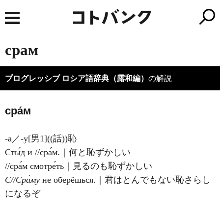
срам
プログレッシブ ロシア語辞典（露和編）
の解説
сра́м
-а／-у[男1]((話))恥
Сты́д и //сра́м.｜何と恥ずかしい
//сра́м смотре́ть｜見るのも恥ずかしい
С//Сра́му
не оберёшься.｜君はとんでもない恥さらし
になるぞ