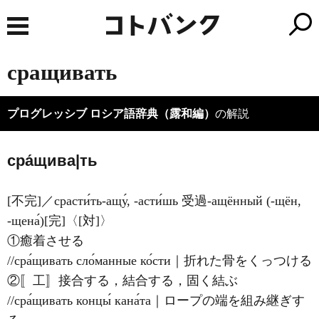
сращивать
プログレッシブ ロシア語辞典（露和編）
の解説
сра́щива|ть
[不完]／срасти́ть-ащу́, -асти́шь 受過-ащённый (-щён,
-щена́)[完]〈[対]〉
①癒着させる
//сра́щивать сло́манные ко́сти｜折れた骨をくっつける
②〚工〛接合する，結合する，固く結ぶ
//сра́щивать концы́ кана́та｜ロープの端を組み継ぎす