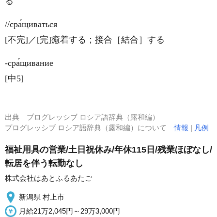
る
//сра́щиваться
[不完]／[完]癒着する；接合［結合］する
‐сра́щивание
[中5]
出典
プログレッシブ ロシア語辞典（露和編）
プログレッシブ ロシア語辞典（露和編）について
情報
|
凡例
福祉用具の営業/土日祝休み/年休115日/残業ほぼなし/
転居を伴う転勤なし
株式会社はあとふるあたご
新潟県 村上市
月給21万2,045円～29万3,000円