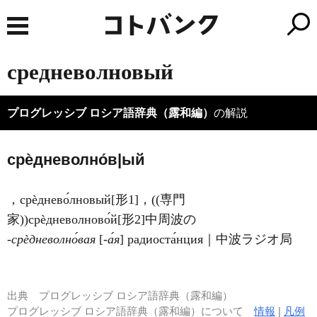
средневолновый
プログレッシブ ロシア語辞典（露和編）
の解説
срѐдневолно́в|ый
，срѐднево́лновый[形1]，((専門
家))срѐдневолново́й[形2]中周波の
‐срѐдневолно́вая
[
-а́я
] радиоста́нция｜中波ラジオ局
出典
プログレッシブ ロシア語辞典（露和編）
プログレッシブ ロシア語辞典（露和編）について
情報
|
凡例