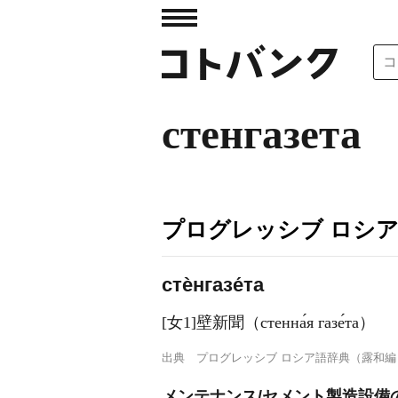
стенгазета
プログレッシブ ロシ
стѐнгазе́та
[女1]壁新聞（стенна́я газе́та）
出典
プログレッシブ ロシア語辞典（露和編
メンテナンス/セメント製造設備の