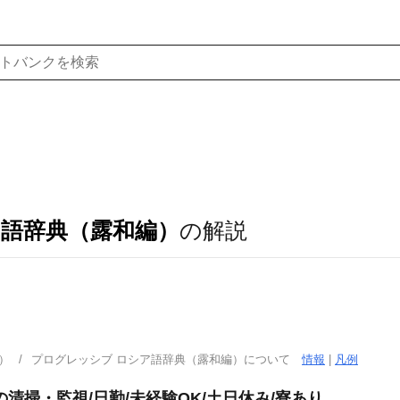
ア語辞典（露和編）
の解説
）
プログレッシブ ロシア語辞典（露和編）について
情報
|
凡例
清掃・監視/日勤/未経験OK/土日休み/寮あり