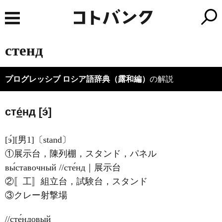
стенд
プログレッシブ ロシア語辞典（露和編）
の解説
ст
е́
нд [э́]
[э́][男1]〔stand〕
①展示台，陳列棚，スタンド，パネル
вы́ставочный //сте́нд｜展示台
②〚工〛組立台，試験台，スタンド
③クレー射撃場
//сте́ндовый