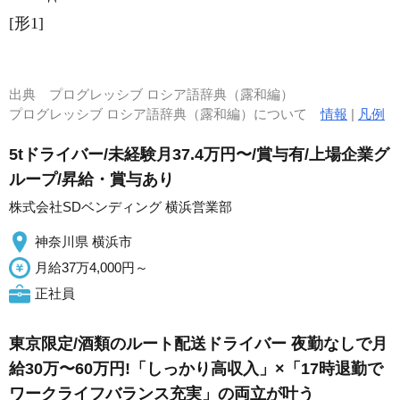
[形1]
出典
プログレッシブ ロシア語辞典（露和編）
プログレッシブ ロシア語辞典（露和編）について
情報
|
凡例
5tドライバー/未経験月37.4万円〜/賞与有/上場企業グ
ループ/昇給・賞与あり
株式会社SDベンディング 横浜営業部
神奈川県 横浜市
月給37万4,000円～
正社員
東京限定/酒類のルート配送ドライバー 夜勤なしで月
給30万〜60万円!「しっかり高収入」×「17時退勤で
ワークライフバランス充実」の両立が叶う