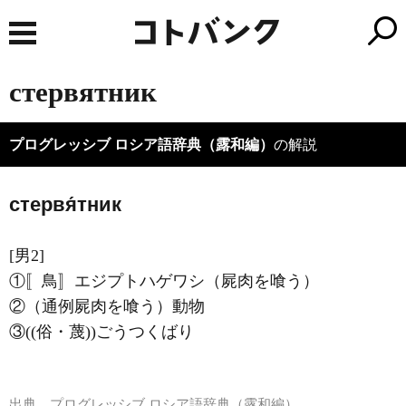
стервятник
プログレッシブ ロシア語辞典（露和編）
の解説
стервя́тник
[男2]
①〚鳥〛エジプトハゲワシ（屍肉を喰う）
②（通例屍肉を喰う）動物
③((俗・蔑))ごうつくばり
出典
プログレッシブ ロシア語辞典（露和編）