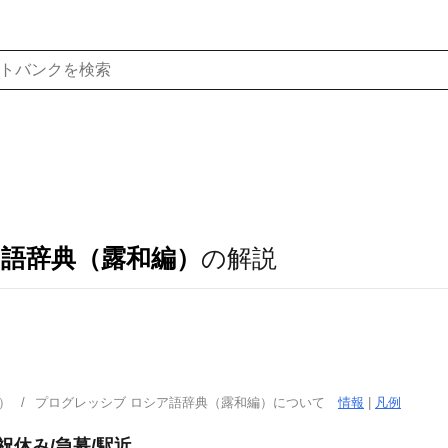
ア語辞典（露和編）
の解説
）
プログレッシブ ロシア語辞典（露和編）について
情報
|
凡例
祝休み/急募/駅近