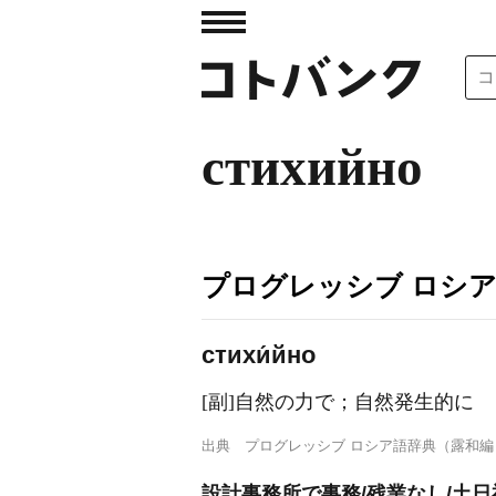
стихийно
プログレッシブ ロシ
стихи́йно
[副]自然の力で；自然発生的に
出典
プログレッシブ ロシア語辞典（露和編
設計事務所で事務/残業なし/土日