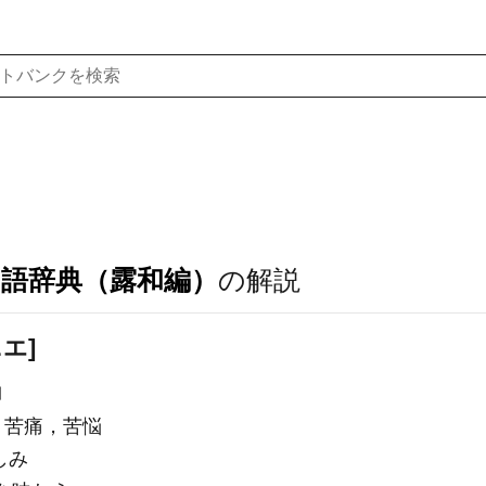
ア語辞典（露和編）
の解説
ニエ]
g〕
，苦痛，苦悩
苦しみ