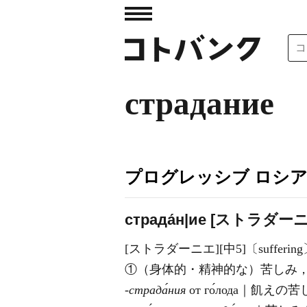
страдание
プログレッシブ ロシ
страда́н|ие [ストラダー
[ストラダーニエ][中5]〔sufferin
①（身体的・精神的な）苦しみ
‐страда́ния
от го́лода｜飢えの