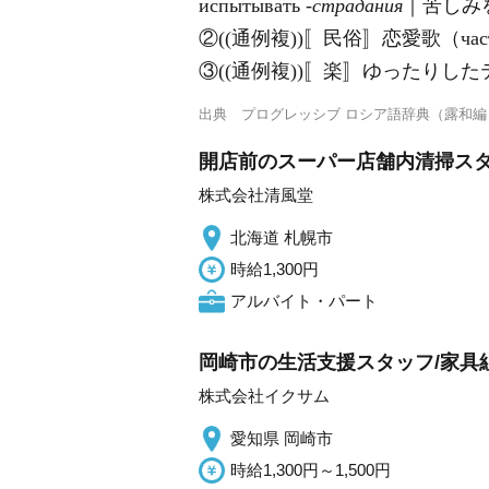
испы́тывать
‐страда́ния
｜苦しみ
②((通例複))〚民俗〛恋愛歌（час
③((通例複))〚楽〛ゆったりし
出典
プログレッシブ ロシア語辞典（露和編
開店前のスーパー店舗内清掃ス
株式会社清風堂
北海道 札幌市
時給1,300円
アルバイト・パート
岡崎市の生活支援スタッフ/家具
株式会社イクサム
愛知県 岡崎市
時給1,300円～1,500円