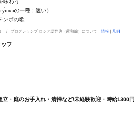
を味わう
ту́шкаの一種；速い）
たテンポの歌
）
プログレッシブ ロシア語辞典（露和編）について
情報
|
凡例
タッフ
組立・庭のお手入れ・清掃など/未経験歓迎・時給1300