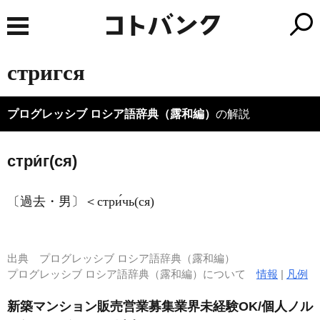
стригся
プログレッシブ ロシア語辞典（露和編）
の解説
стри́г(ся)
〔過去・男〕＜стри́чь(ся)
出典
プログレッシブ ロシア語辞典（露和編）
プログレッシブ ロシア語辞典（露和編）について
情報
|
凡例
新築マンション販売営業募集業界未経験OK/個人ノル