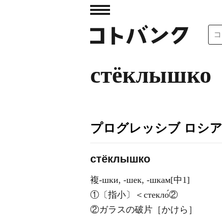
стёклышко
プログレッシブ ロシ
стёклышко
複-шки, -шек, -шкам[中1]
①〔指小〕＜стекло́②
②ガラスの破片［かけら］