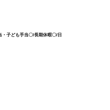
当・子ども手当〇/長期休暇〇/日