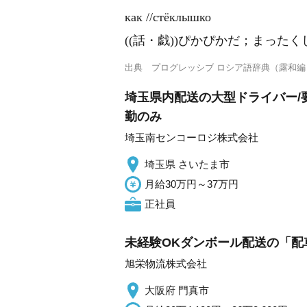
как //стёклышко
((話・戯))ぴかぴかだ；まった
出典
プログレッシブ ロシア語辞典（露和編
埼玉県内配送の大型ドライバー/要
勤のみ
埼玉南センコーロジ株式会社
埼玉県 さいたま市
月給30万円～37万円
正社員
未経験OKダンボール配送の「配
旭栄物流株式会社
大阪府 門真市