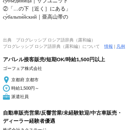
су̀бъ
едини́ца｜サブユニット
②「…の下［近く］にある」
су̀б
альпи́йский｜亜高山帯の
出典
プログレッシブ ロシア語辞典（露和編）
プログレッシブ ロシア語辞典（露和編）について
情報
|
凡例
アパレル接客販売/短期OK/時給1,500円以上
ゴーフェア株式会社
京都府 京都市
時給1,500円～
派遣社員
自動車販売営業/反響営業/未経験歓迎/中古車販売・
ディーラー経験者優遇
株式会社ネクステージ