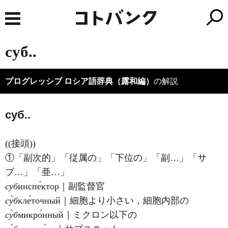
суб..
プログレッシブ ロシア語辞典（露和編）
の解説
суб..
((接頭))
①「副次的」「従属の」「下位の」「副…」「サ
ブ…」「亜…」
суб
инспе́ктор｜副監督官
су̀б
кле́точный｜細胞より小さい，細胞内部の
су̀б
микро́нный｜ミクロン以下の