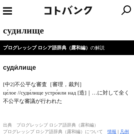
судилище
プログレッシブ ロシア語辞典（露和編）
の解説
суди́лище
[中2]不公平な審査［審理，裁判］
це́лое //суди́лище устро́или над [造]｜…に対して全く
不公平な審議が行われた
出典
プログレッシブ ロシア語辞典（露和編）
プログレッシブ ロシア語辞典（露和編）について
情報
|
凡例