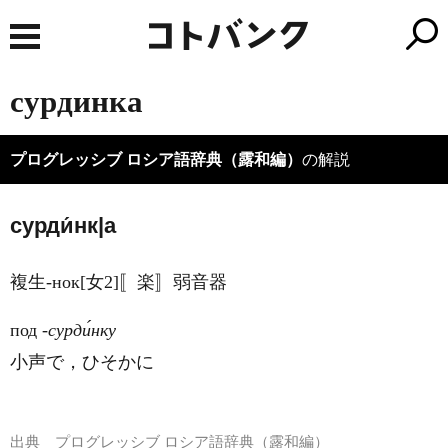
сурдинка
プログレッシブ ロシア語辞典（露和編）
の解説
сурди́нк|а
複生-нок[女2]〚楽〛弱音器
под
‐сурди́нку
小声で，ひそかに
出典
プログレッシブ ロシア語辞典（露和編）