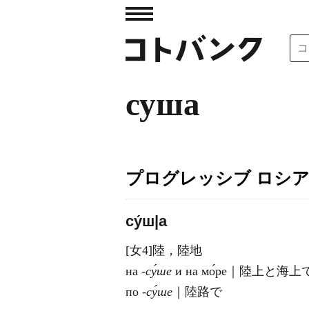
суша
プログレッシブ ロシ
су́ш|а
[女4]陸，陸地
на
‐су́ше
и на мо́ре｜陸上と海上
по
‐су́ше
｜陸路で