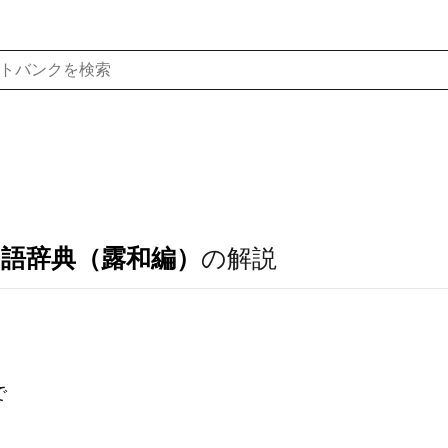
ア語辞典（露和編）
の解説
で